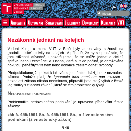
English
Aktuality
Ubytování
Stravování
Jídelníčky
Dokumenty
Kontakty
VUT
Nezákonná jednání na kolejích
Vedení Kolejí a menz VUT v Brně byly adresovány stížnosti na
„podnikatelské“ aktivity na kolejích. V případě, že by se prokázalo, že
jsou stížnosti důvodné, upozorňujeme, že se může jednat o civilní,
správní nebo i trestní delikt. Osoba, která si takto počíná, je ohrožována
pokutou, peněžitým trestem nebo dokonce trestem odnětí svobody.
Předpokládáme, že pokud k takovému jednání dochází, je to z neznalosti
zákona. Protože platí, že
ignorantia iuris neminem non excusat
-
neznalost zákona nikoho neomlouvá, připravili jsme malý výtah z české
legislativy s citacemi zákonů, které se této problematiky týkají.
Nedovolené podnikání
Problematika nedovoleného podnikání je upravena především těmito
zákony:
zák č. 455/1991 Sb. č. 455/1991 Sb., o živnostenském
podnikání (živnostenský zákon)
§ 46