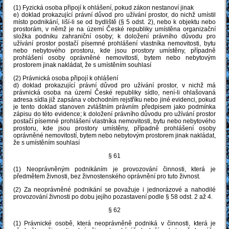
(1) Fyzická osoba připojí k ohlášení, pokud zákon nestanoví jinak
e) doklad prokazující právní důvod pro užívání prostor, do nichž umístil
místo podnikání, liší-li se od bydliště (§ 5 odst. 2), nebo k objektu nebo
prostorám, v němž je na území České republiky umístěna organizační
složka podniku zahraniční osoby; k doložení právního důvodu pro
užívání prostor postačí písemné prohlášení vlastníka nemovitosti, bytu
nebo nebytového prostoru, kde jsou prostory umístěny, případně
prohlášení osoby oprávněné nemovitostí, bytem nebo nebytovým
prostorem jinak nakládat, že s umístěním souhlasí
(2) Právnická osoba připojí k ohlášení
d) doklad prokazující právní důvod pro užívání prostor, v nichž má
právnická osoba na území České republiky sídlo, není-li ohlašovaná
adresa sídla již zapsána v obchodním rejstříku nebo jiné evidenci, pokud
je tento doklad stanoven zvláštním právním předpisem jako podmínka
zápisu do této evidence; k doložení právního důvodu pro užívání prostor
postačí písemné prohlášení vlastníka nemovitosti, bytu nebo nebytového
prostoru, kde jsou prostory umístěny, případně prohlášení osoby
oprávněné nemovitostí, bytem nebo nebytovým prostorem jinak nakládat,
že s umístěním souhlasí
§ 61
(1) Neoprávněným podnikáním je provozování činnosti, která je
předmětem živnosti, bez živnostenského oprávnění pro tuto živnost.
(2) Za neoprávněné podnikání se považuje i jednorázové a nahodilé
provozování živnosti po dobu jejího pozastavení podle § 58 odst. 2 až 4.
§ 62
(1) Právnické osobě, která neoprávněně podniká v činnosti, která je