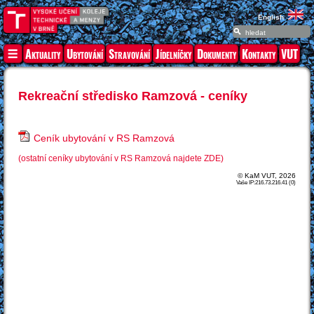
English
Aktuality
Ubytování
Stravování
Jídelníčky
Dokumenty
Kontakty
VUT
Rekreační středisko Ramzová - ceníky
Ceník ubytování v RS Ramzová
(ostatní ceníky ubytování v RS Ramzová najdete ZDE)
© KaM VUT, 2026
Vaše IP:216.73.216.41 (0)