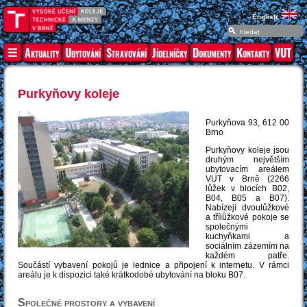
English
Aktuality
Ubytování
Stravování
Jídelníčky
Dokumenty
Kontakty
VUT
Purkyňovy koleje
Purkyňova 93, 612 00
Brno
Purkyňovy koleje jsou
druhým největším
ubytovacím areálem
VUT v Brně (2266
lůžek v blocích B02,
B04, B05 a B07).
Nabízejí dvoulůžkové
a třílůžkové pokoje se
společnými
kuchyňkami a
sociálním zázemím na
každém patře.
Součástí vybavení pokojů je lednice a připojení k internetu. V rámci
areálu je k dispozici také krátkodobé ubytování na bloku B07.
Společné prostory a vybavení