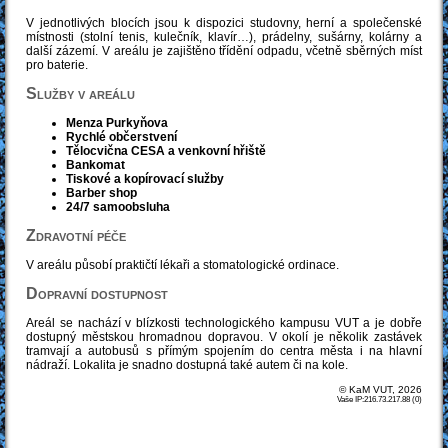
V jednotlivých blocích jsou k dispozici studovny, herní a společenské
místnosti (stolní tenis, kulečník, klavír…), prádelny, sušárny, kolárny a
další zázemí. V areálu je zajištěno třídění odpadu, včetně sběrných míst
pro baterie.
Služby v areálu
Menza Purkyňova
Rychlé občerstvení
Tělocvična CESA a venkovní hřiště
Bankomat
Tiskové a kopírovací služby
Barber shop
24/7 samoobsluha
Zdravotní péče
V areálu působí praktičtí lékaři a stomatologické ordinace.
Dopravní dostupnost
Areál se nachází v blízkosti technologického kampusu VUT a je dobře
dostupný městskou hromadnou dopravou. V okolí je několik zastávek
tramvají a autobusů s přímým spojením do centra města i na hlavní
nádraží. Lokalita je snadno dostupná také autem či na kole.
© KaM VUT, 2026
Vaše IP:216.73.217.88 (0)