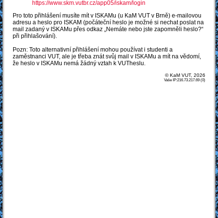
https://www.skm.vutbr.cz/app05/iskam/login
Pro toto přihlášení musíte mít v ISKAMu (u KaM VUT v Brně) e-mailovou
adresu a heslo pro ISKAM (počáteční heslo je možné si nechat poslat na
mail zadaný v ISKAMu přes odkaz „Nemáte nebo jste zapomněli heslo?“
při přihlašování).
Pozn: Toto alternativní přihlášení mohou používat i studenti a
zaměstnanci VUT, ale je třeba znát svůj mail v ISKAMu a mít na vědomí,
že heslo v ISKAMu nemá žádný vztah k VUTheslu.
© KaM VUT, 2026
Vaše IP:216.73.217.69 (0)