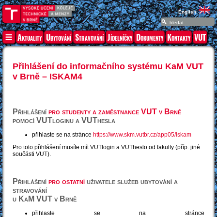
English
Aktuality
Ubytování
Stravování
Jídelníčky
Dokumenty
Kontakty
VUT
Přihlášení do informačního systému KaM VUT
v Brně – ISKAM4
Přihlášení
pro studenty a zaměstnance VUT v Brně
pomocí VUTloginu a VUThesla
přihlaste se na stránce
https://www.skm.vutbr.cz/app05/iskam
Pro toto přihlášení musíte mít VUTlogin a VUTheslo od fakulty (příp. jiné
součásti VUT).
Přihlášení
pro ostatní
uživatele služeb ubytování a
stravování
u KaM VUT v Brně
přihlaste se na stránce