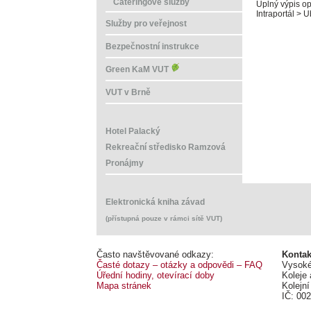
Cateringové služby
Úplný výpis op
Intraportál > 
Služby pro veřejnost
Bezpečnostní instrukce
Green KaM VUT
VUT v Brně
Hotel Palacký
Rekreační středisko Ramzová
Pronájmy
Elektronická kniha závad
(přístupná pouze v rámci sítě VUT)
Často navštěvované odkazy:
Kontak
Časté dotazy – otázky a odpovědi – FAQ
Vysoké
Úřední hodiny, otevírací doby
Koleje
Mapa stránek
Kolejní
IČ: 00