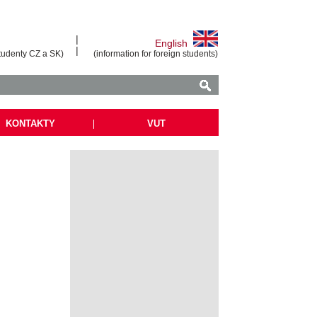
|
English
|
tudenty CZ a SK)
(information for foreign students)
KONTAKTY
|
VUT