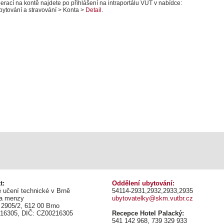
erací na kontě najdete po přihlášení na intraportálu VUT v nabídce:
Ubytování a stravování > Konta >
Detail
.
t:
Oddělení ubytování:
 učení technické v Brně
54114-2931,2932,2933,2935
 a menzy
ubytovatelky@skm.vutbr.cz
 2905/2, 612 00 Brno
216305, DIČ: CZ00216305
Recepce Hotel Palacký:
541 142 968, 739 329 933