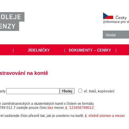
Česky
(informace pro s
|
JÍDELNÍČKY
|
DOKUMENTY – CENÍKY
|
stravování na kontě
karty
vč. tisků, kopírování
h zaměstnaneckých a studentských karet s číslem ve formátu
789 012 J' zadejte pouze číslo
bez
mezer,
tj. '123456789012'.
ret zadávejte číslo přesně tak, jak je uvedeno na kartě,
tj. včetně písmen a mezer.