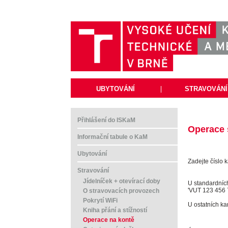
UBYTOVÁNÍ
|
STRAVOVÁNÍ
Přihlášení do ISKaM
Operace 
Informační tabule o KaM
Ubytování
Zadejte číslo 
Stravování
Jídelníček + otevírací doby
U standardníc
'VUT 123 456 
O stravovacích provozech
Pokrytí WiFi
U ostatních ka
Kniha přání a stížností
Operace na kontě