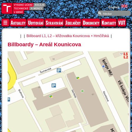
English
Aktuality
Ubytování
Stravování
Jídelníčky
Dokumenty
Kontakty
VUT
| |
Billboard L1, L2 – křižovatka Kounicova × Hrnčířská
|
Billboardy – Areál Kounicova