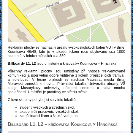
Reklamní plochy se nachází v areálu vysokoškolských kolejí VUT v Brně,
Kounicova 46/48, kde je v akademickém roce ubytováno cca 1000
studentů, v letních měsících cca 350.
Billboardy L1, L2
jsou umístěny u křižovatky Kounicova × Hrnčířská.
Všechny reklamní plochy jsou umístěny při vysoce frekventované
komunikaci a jsou velmi dobře viditelné z kolem projíždějících tramvají
a trolejbusů. V těsné blízkosti se nachází Magistrát města Brna,
Moravská zemská knihovna, Právnická fakulta, Univerzita obrany, VŠ
koleje Masarykovy univerzity, nákupní centrum a sídla mnoha
společností. Umístění je prakticky ve středu města.
Cílové skupiny pohybující se v této lokalitě:
studenti vysokých a středních škol,
akademičtí pracovníci vysokých škol,
zaměstnanci firem a široká veřejnost.
Billboard L1, L2 – křižovatka Kounicova × Hrnčířská