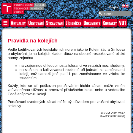
English
Aktuality
Ubytování
Stravování
Jídelníčky
Dokumenty
Kontakty
VUT
Pravidla na kolejích
Vedle kodifikovaných legislativních norem jako je Kolejní řád a Smlouva
o ubytování, je na kolejích kladen důraz na obecně respektované etické
normy, zejména:
na vzájemnou ohleduplnost a toleranci ve vztazích mezi studenty,
na slušnost a kultivovanost studentů při jednání se zaměstnanci
kolejí, což samozřejmě platí i pro zaměstnance ve vztahu ke
studentům.
Každý, kdo se cítí poškozen porušováním těchto zásad, může vznést
zdůvodněnou stížnost u provozní příslušného bloku nebo u vedoucího
Oddělení provozu kolejí.
Porušování uvedených zásad může být důvodem pro zrušení ubytovací
smlouvy.
© KaM VUT, 2026
Vaše IP:216.73.216.61 (0)