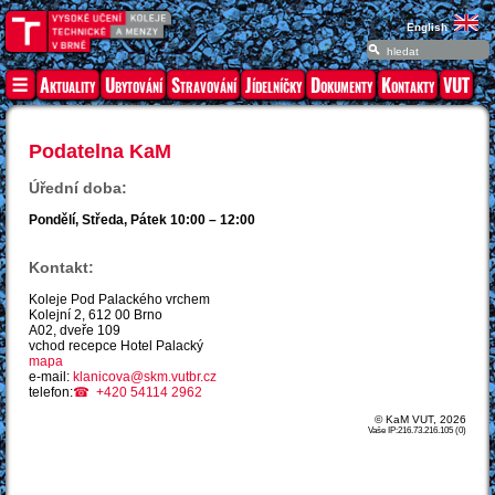
English
Aktuality
Ubytování
Stravování
Jídelníčky
Dokumenty
Kontakty
VUT
Podatelna KaM
Úřední doba:
Pondělí, Středa, Pátek 10:00 – 12:00
Kontakt:
Koleje Pod Palackého vrchem
Kolejní 2, 612 00 Brno
A02, dveře 109
vchod recepce Hotel Palacký
mapa
e-mail:
klanicova@skm.vutbr.cz
telefon:
+420 54114 2962
© KaM VUT, 2026
Vaše IP:216.73.216.105 (0)