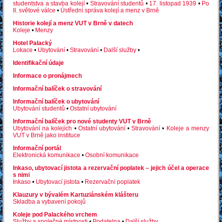
studentstva a stavba kolejí
•
Stravování studentů
•
17. listopad 1939
•
Po
II. světové válce
•
Ústřední správa kolejí a menz v Brně
Historie kolejí a menz VUT v Brně v datech
Koleje
•
Menzy
Hotel Palacký
Lokace
•
Ubytování
•
Stravování
•
Další služby
•
Identifikační údaje
Informace o pronájmech
Informační balíček o stravování
Informační balíček o ubytování
Ubytování studentů
•
Ostatní ubytování
Informační balíček pro nové studenty VUT v Brně
Ubytování na kolejích
•
Ostatní ubytování
•
Stravování
•
Koleje a menzy
VUT v Brně jako instituce
Informační portál
Elektronická komunikace
•
Osobní komunikace
Inkaso, ubytovací jistota a rezervační poplatek – jejich účel a operace
s nimi
Inkaso
•
Ubytovací jistota
•
Rezervační poplatek
Klauzury v bývalém Kartuziánském klášteru
Skladba a vybavení pokojů
Koleje pod Palackého vrchem
Služby a společné místnosti
•
Podatelna
•
Další služby