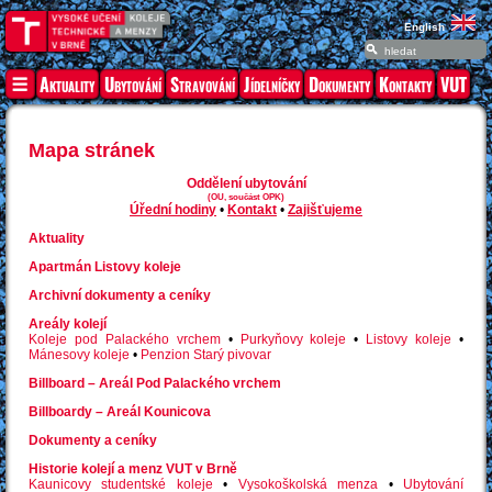
English
Aktuality
Ubytování
Stravování
Jídelníčky
Dokumenty
Kontakty
VUT
Mapa stránek
Oddělení ubytování
(OU, součást OPK)
Úřední hodiny
•
Kontakt
•
Zajišťujeme
Aktuality
Apartmán Listovy koleje
Archivní dokumenty a ceníky
Areály kolejí
Koleje pod Palackého vrchem
•
Purkyňovy koleje
•
Listovy koleje
•
Mánesovy koleje
•
Penzion Starý pivovar
Billboard – Areál Pod Palackého vrchem
Billboardy – Areál Kounicova
Dokumenty a ceníky
Historie kolejí a menz VUT v Brně
Kaunicovy studentské koleje
•
Vysokoškolská menza
•
Ubytování