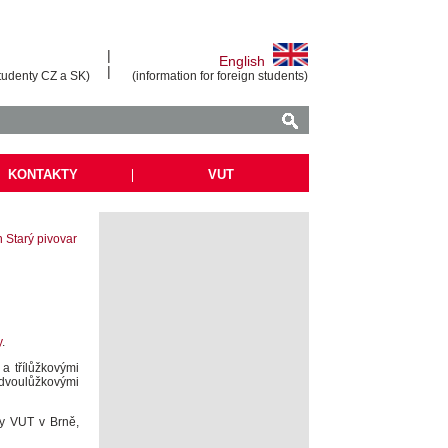
|
English
|
tudenty CZ a SK)
(information for foreign students)
KONTAKTY
|
VUT
 Starý pivovar
y
.
a třílůžkovými
 dvoulůžkovými
zy VUT v Brně,