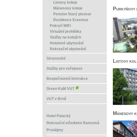
Listovy koleje
Purkyňovy 
Mánesovy koleje
Penzion Starý pivovar
Rezidence Erasmus
Pokrytí WiFi
Virtuální prohlídka
Služby na kolejích
Hotelové ubytování
Rekreační ubytování
Stravování
Listovy kol
Služby pro veřejnost
Bezpečnostní instrukce
Green KaM VUT
VUT v Brně
Mánesovy k
Hotel Palacký
Rekreační středisko Ramzová
Pronájmy