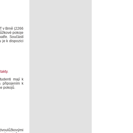
T v Brně (2266
ílůžkové pokoje
tře. Součástí
 je k dispozici
takty
.
tudenti mají k
a připojením k
ce pokojů.
dvoulůžkovými