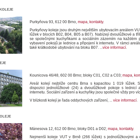
koleje
Purkyňova 93, 612 00 Brno,
mapa
,
kontakty
.
Purkyňovy koleje jsou druhým největším ubytovacím areálem VU
lůžek v blocích B02, B04, B05 a B07). Nabízejí dvoulůžkové a tř
se společnými kuchyňkami a sociálním zázemím na každém pa
vybavení pokojů je lednice a připojení k internetu. V rámci areálu
také krátkodobé ubytování na bloku B07. ...
více informací
.
eje
Kounicova 46/48, 602 00 Brno; bloky C01, C02 a C03;
mapa
,
kon
Areál kolejí nejblíže centru Brna s kapacitou 1 019 lůžek. S
dispozici jednolůžkové (24) a dvoulůžkové pokoje s lednicí 
internetu. Sociální zařízení a kuchyňky jsou společné vždy pro ví
V blízkosti kolejí je řada oddychových zařízení, ...
více informací
.
oleje
Mánesova 12, 612 00 Brno; bloky D01 a D02;
mapa
,
kontakty
.
Nejmenší koleje VUT v Brně (266 lůžek) s jednolůžkovými a 