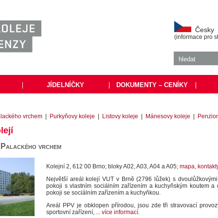
Česky
(informace pro s
|
JÍDELNÍČKY
|
DOKUMENTY – CENÍKY
|
alackého vrchem
|
Purkyňovy koleje
|
Listovy koleje
|
Mánesovy koleje
|
Penzion
lejí
 Palackého vrchem
Kolejní 2, 612 00 Brno; bloky A02, A03, A04 a A05;
mapa
,
kontakt
Největší areál kolejí VUT v Brně (2796 lůžek) s dvoulůžkovými 
pokoji s vlastním sociálním zařízením a kuchyňským koutem a
pokoji se sociálním zařízením a kuchyňkou.
Areál PPV je obklopen přírodou, jsou zde tři stravovací provo
sportovní zařízení, ...
více informací
.